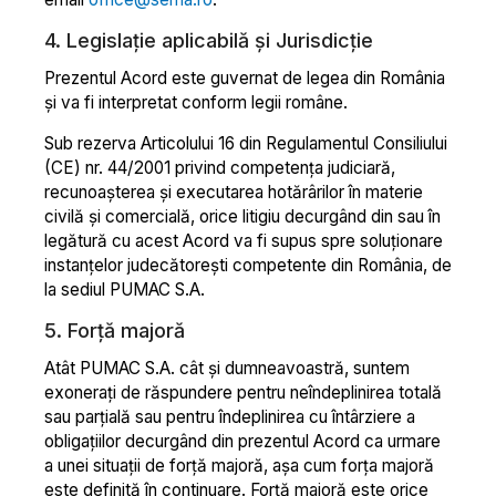
4. Legislație aplicabilă și Jurisdicție
Prezentul Acord este guvernat de legea din România
și va fi interpretat conform legii române.
Sub rezerva Articolului 16 din Regulamentul Consiliului
(CE) nr. 44/2001 privind competența judiciară,
recunoașterea și executarea hotărârilor în materie
civilă și comercială, orice litigiu decurgând din sau în
legătură cu acest Acord va fi supus spre soluționare
instanțelor judecătorești competente din România, de
la sediul PUMAC S.A.
5. Forță majoră
Atât PUMAC S.A. cât și dumneavoastră, suntem
exonerați de răspundere pentru neîndeplinirea totală
sau parțială sau pentru îndeplinirea cu întârziere a
obligațiilor decurgând din prezentul Acord ca urmare
a unei situații de forță majoră, așa cum forța majoră
este definită în continuare. Forță majoră este orice