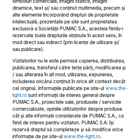
simboluri comerciale, imagini statice, imagini
dinamice, text și/ sau conținut multimedia, precum şi
alte elemente încorporând drepturi de proprietate
intelectuală, prezentate pe site sunt proprietatea
exclusivă a Societății PUMAC S.A., acesteia fiindu-i
rezervate toate drepturile obținute în acest sens, în
mod direct sau indirect (prin licențe de utilizare și/
sau publicare).
Vizitatorilor nu le este permisă copierea, distribuirea,
publicarea, transferul către terțe părți, modificarea şi
/ sau alterarea în alt mod, utilizarea, expunerea,
includerea oricărui conținut în orice alt context decât
cel original. Informațiile publicate pe site-ul
www.the-
light.ro
sunt informații de interes general despre
PUMAC S.A., proiectele sale, produsele / serviciile
comercializate, opiniile utilizatorilor despre produse
cât şi alte informatii considerate de PUMAC S.A., ca
fiind de interes pentru vizitatori. PUMAC S.A. își
rezervă dreptul să completeze şi să modifice orice
informație de pe site-ul
www.the-light.ro
.