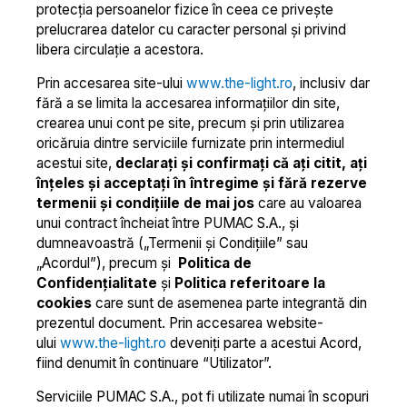
protecția persoanelor fizice în ceea ce privește
prelucrarea datelor cu caracter personal și privind
libera circulație a acestora.
Prin accesarea site-ului
www.the-light.ro
, inclusiv dar
fără a se limita la accesarea informațiilor din site,
crearea unui cont pe site, precum și prin utilizarea
oricăruia dintre serviciile furnizate prin intermediul
acestui site,
declarați și confirmați că ați citit, ați
înțeles și acceptați în întregime și fără rezerve
termenii și condițiile de mai jos
care au valoarea
unui contract încheiat între PUMAC S.A., și
dumneavoastră („Termenii și Condițiile” sau
„Acordul”), precum și
Politica de
Confidențialitate
și
Politica referitoare la
cookies
care sunt de asemenea parte integrantă din
prezentul document. Prin accesarea website-
ului
www.the-light.ro
deveniți parte a acestui Acord,
fiind denumit în continuare “Utilizator”.
Serviciile PUMAC S.A., pot fi utilizate numai în scopuri