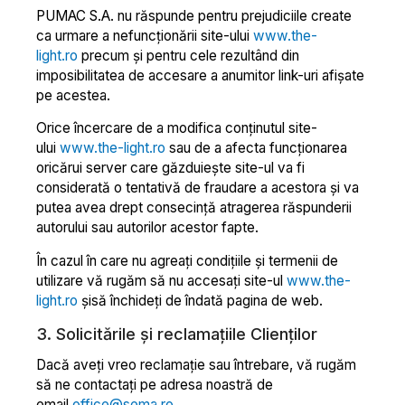
PUMAC S.A. nu răspunde pentru prejudiciile create
ca urmare a nefuncționării site-ului
www.the-
light.ro
precum şi pentru cele rezultând din
imposibilitatea de accesare a anumitor link-uri afișate
pe acestea.
Orice încercare de a modifica conținutul site-
ului
www.the-light.ro
sau de a afecta funcționarea
oricărui server care găzduiește site-ul va fi
considerată o tentativă de fraudare a acestora şi va
putea avea drept consecință atragerea răspunderii
autorului sau autorilor acestor fapte.
În cazul în care nu agreați condițiile şi termenii de
utilizare vă rugăm să nu accesați site-ul
www.the-
light.ro
şisă închideți de îndată pagina de web.
3. Solicitările și reclamațiile Clienților
Dacă aveți vreo reclamație sau întrebare, vă rugăm
să ne contactați pe adresa noastră de
email
office@sema.ro
.