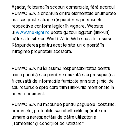
Așadar, folosirea în scopuri comerciale, fără acordul
PUMAC S.A. a oricăruia dintre elementele enumerate
mai sus poate atrage răspunderea persoanelor
respective conform legilor în vigoare. Website-
ul
www.the-light.ro
poate găzdui legături (link-uri)
către alte site-uri World Wide Web sau alte resurse.
Răspunderea pentru aceste site-uri o poartă în
întregime proprietarii acestora.
PUMAC S.A. nu își asumă responsabilitatea pentru
nici o pagubă sau pierdere cauzată sau presupusă a
fi cauzată de informațiile furnizate prin site şi nici de
sau resursele spre care trimit link-urile menționate în
acest document.
PUMAC S.A. nu răspunde pentru pagubele, costurile,
procesele, pretențiile sau cheltuielile apărute ca
urmare a nerespectării de către utilizatori a
„Termenilor şi condițiilor de Utilizare”.