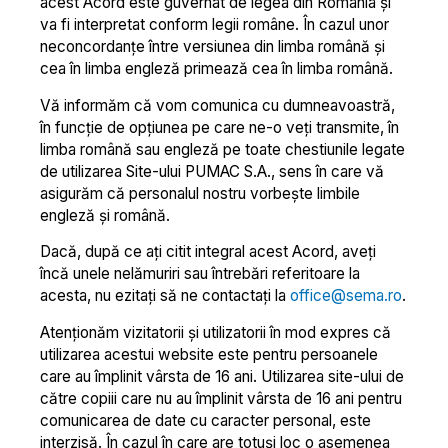
acest Acord este guvernat de legea din România și
va fi interpretat conform legii române. În cazul unor
neconcordanţe între versiunea din limba română şi
cea în limba engleză primează cea în limba română.
Vă informăm că vom comunica cu dumneavoastră,
în funcție de opțiunea pe care ne-o veți transmite, în
limba română sau engleză pe toate chestiunile legate
de utilizarea Site-ului PUMAC S.A., sens în care vă
asigurăm că personalul nostru vorbește limbile
engleză și română.
Dacă, după ce ați citit integral acest Acord, aveți
încă unele nelămuriri sau întrebări referitoare la
acesta, nu ezitați să ne contactați la
office@sema.ro
.
Atenționăm vizitatorii şi utilizatorii în mod expres că
utilizarea acestui website este pentru persoanele
care au împlinit vârsta de 16 ani. Utilizarea site-ului de
către copiii care nu au împlinit vârsta de 16 ani pentru
comunicarea de date cu caracter personal, este
interzisă. În cazul în care are totuși loc o asemenea