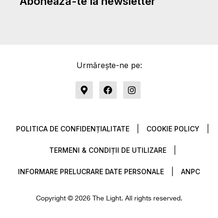
Abonează-te la newsletter
Urmărește-ne pe:
M
F
I
a
a
n
p
c
s
-
e
t
m
b
a
POLITICA DE CONFIDENȚIALITATE
COOKIE POLICY
a
o
g
r
o
r
k
k
a
TERMENI & CONDIȚII DE UTILIZARE
e
m
r
INFORMARE PRELUCRARE DATE PERSONALE
ANPC
-
a
l
Copyright © 2026 The Light. All rights reserved.
t