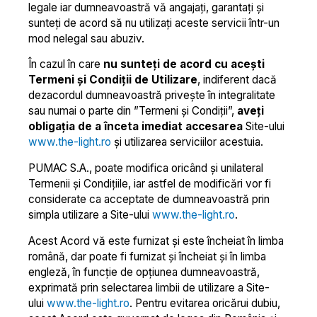
legale iar dumneavoastră vă angajați, garantați și
sunteți de acord să nu utilizați aceste servicii într-un
mod nelegal sau abuziv.
În cazul în care
nu sunteți de acord cu acești
Termeni și Condiții de Utilizare
, indiferent dacă
dezacordul dumneavoastră privește în integralitate
sau numai o parte din ”Termeni și Condiții”,
aveți
obligația de a înceta imediat accesarea
Site-ului
www.the-light.ro
și utilizarea serviciilor acestuia.
PUMAC S.A., poate modifica oricând și unilateral
Termenii și Condițiile, iar astfel de modificări vor fi
considerate ca acceptate de dumneavoastră prin
simpla utilizare a Site-ului
www.the-light.ro
.
Acest Acord vă este furnizat și este încheiat în limba
română, dar poate fi furnizat și încheiat și în limba
engleză, în funcție de opțiunea dumneavoastră,
exprimată prin selectarea limbii de utilizare a Site-
ului
www.the-light.ro
. Pentru evitarea oricărui dubiu,